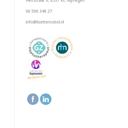
Hertstraat 9, 6531 KL Nijmegen
06 506 348 27
info@lisetteroobol.nl