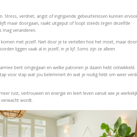
n. Stress, verdriet, angst of ingrijpende gebeurtenissen kunnen ervoo
blijft maar doorgaan, raakt uitgeput of loopt steeds tegen dezelfde
ets mag veranderen.
te komen met jezelf. Niet door je te vertellen hoe het moet, maar door
den liggen vaak al in jezelf, in je lijf. Soms zijn ze alleen
aarmee bent omgegaan en welke patronen je daarin hebt ontwikkeld.
 stap voor stap wat jou belemmert én wat je nodig hebt om weer verd
eer rust, vertrouwen en energie en leert leven vanuit wie je werkelij
e verwacht wordt.