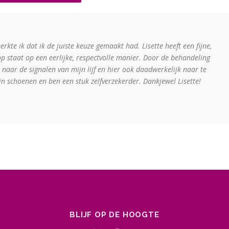
erkte ik dat ik de juiste keuze gemaakt had. Lisette heeft een fijne,
p staat op een eerlijke, respectvolle manier. Door de behandeling
n naar de signalen van mijn lijf en hier ook daadwerkelijk naar te
ijn schoenen en ben een stuk zelfverzekerder. Dankjewel Lisette!
BLIJF OP DE HOOGTE