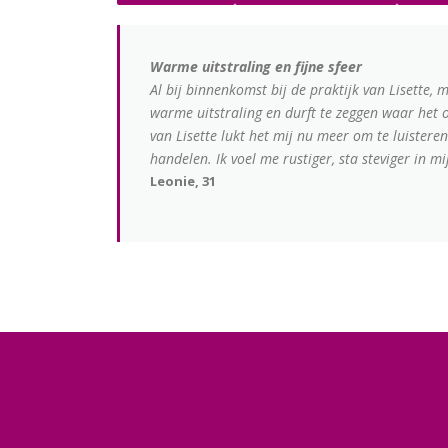
Warme uitstraling en fijne sfeer
Al bij binnenkomst bij de praktijk van Lisette, m
warme uitstraling en durft te zeggen waar het o
van Lisette lukt het mij nu meer om te luistere
handelen. Ik voel me rustiger, sta steviger in m
Leonie, 31