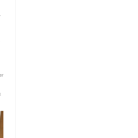
r
er
k