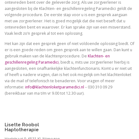
ontevreden bent over de geleverde zorg. Als uw zorgverlener is
aangesloten bij de Klachten- en geschillenregeling Paramedici geldt de
volgende procedure. De eerste stap voor u is een gesprek aangaan
met uw zorgverlener. Het is goed mogelijk dat die niet beseft dat u
ontevreden bent en waarover. Er kan sprake zijn van een misverstand.
Vaak leidt zo’n gesprek al tot een oplossing.
Het kan zijn dat een gesprek geen of niet voldoende oplossing biedt. Of
er is een goede reden om geen gesprek aan te willen gaan. Dan kunt u
gebruik maken van de klachtenprocedure. De
Klachten- en
geschillenregeling Paramedici
, biedt u, mits uw zorgverlener hierbij is
aangesloten, een onafhankelijke klachtenfunctionaris. Komt u er niet uit
of heeft u nadere vragen, dan is het ook mogelijk om het klachtenloket
via de mail of telefonisch te benaderen. Voor vragen of meer
informatie:
info@klachtenloketparamedici.nl
– 030 310 09 29
(bereikbaar van ma t/m vr 9.00 tot 12.30 uur).
Lisette Roobol
Haptotherapie
Hertstraat 9, 6531 KL Nijmegen