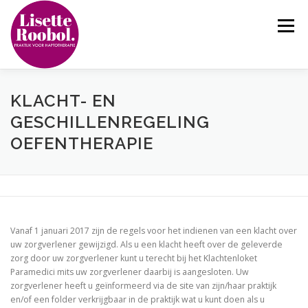
Ga
naar
Menu
de
inhoud
OVER HAPTOTHERAPIE IN NIJMEGEN
KLACHT- EN
GESCHILLENREGELING
OEFENTHERAPIE
SPECIALISATIES
ERVARINGEN VAN CLIËNTEN
PRAKTISCHE INFORMATIE
CONTACT
Vanaf 1 januari 2017 zijn de regels voor het indienen van een klacht over
uw zorgverlener gewijzigd. Als u een klacht heeft over de geleverde
zorg door uw zorgverlener kunt u terecht bij het Klachtenloket
Paramedici mits uw zorgverlener daarbij is aangesloten. Uw
zorgverlener heeft u geïnformeerd via de site van zijn/haar praktijk
en/of een folder verkrijgbaar in de praktijk wat u kunt doen als u